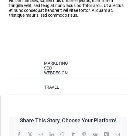
Nullam ultricies, sapien quis ornare egestas, diam lorem
fringilla velit, sed feugiat nunc lacus porttitor arcu. Ut a lectus
et nunc consequat hendrerit vel vitae tortor. Aliquam ac
tristique mauris, sed commodo risus.
Project Details
Skills Needed:
MARKETING
SEO
WEBDESIGN
Categories:
TRAVEL
Accessibility Adjustments
Share This Story, Choose Your Platform!
Dark Contrast
Facebook
X
Reddit
LinkedIn
WhatsApp
Tumblr
Pinterest
Vk
Xing
Email