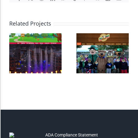
High Contrast
Related Projects
Monochrome
Invert Colors
Saturate
Highlight Links
Remove Images
Big Mouse Cursor