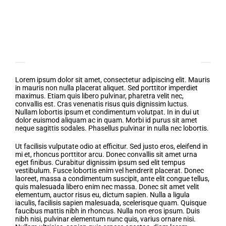
Project Description
Jellystone Park™ in Asheboro
Lorem ipsum dolor sit amet, consectetur adipiscing elit. Mauris
in mauris non nulla placerat aliquet. Sed porttitor imperdiet
maximus. Etiam quis libero pulvinar, pharetra velit nec,
convallis est. Cras venenatis risus quis dignissim luctus.
Nullam lobortis ipsum et condimentum volutpat. In in dui ut
dolor euismod aliquam ac in quam. Morbi id purus sit amet
neque sagittis sodales. Phasellus pulvinar in nulla nec lobortis.
Ut facilisis vulputate odio at efficitur. Sed justo eros, eleifend in
mi et, rhoncus porttitor arcu. Donec convallis sit amet urna
eget finibus. Curabitur dignissim ipsum sed elit tempus
vestibulum. Fusce lobortis enim vel hendrerit placerat. Donec
laoreet, massa a condimentum suscipit, ante elit congue tellus,
quis malesuada libero enim nec massa. Donec sit amet velit
elementum, auctor risus eu, dictum sapien. Nulla a ligula
iaculis, facilisis sapien malesuada, scelerisque quam. Quisque
faucibus mattis nibh in rhoncus. Nulla non eros ipsum. Duis
nibh nisi, pulvinar elementum nunc quis, varius ornare nisi.