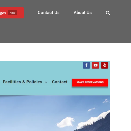
Contact Us
About Us
ges
New