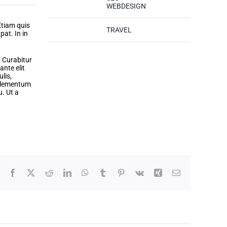
WEBDESIGN
Etiam quis
Categories:
TRAVEL
pat. In in
. Curabitur
nte elit
lis,
 elementum
u. Ut a
Facebook
X
Reddit
LinkedIn
WhatsApp
Tumblr
Pinterest
Vk
Xing
Email