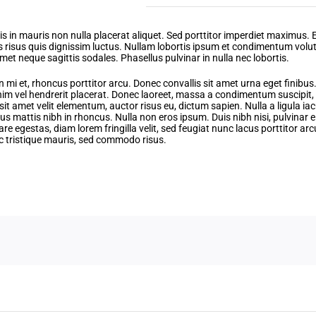
mite Ridge Resort
is in mauris non nulla placerat aliquet. Sed porttitor imperdiet maximus. 
tis risus quis dignissim luctus. Nullam lobortis ipsum et condimentum volut
et neque sagittis sodales. Phasellus pulvinar in nulla nec lobortis.
d in mi et, rhoncus porttitor arcu. Donec convallis sit amet urna eget finibus
im vel hendrerit placerat. Donec laoreet, massa a condimentum suscipit, a
 amet velit elementum, auctor risus eu, dictum sapien. Nulla a ligula iacu
us mattis nibh in rhoncus. Nulla non eros ipsum. Duis nibh nisi, pulvinar
are egestas, diam lorem fringilla velit, sed feugiat nunc lacus porttitor arc
ac tristique mauris, sed commodo risus.