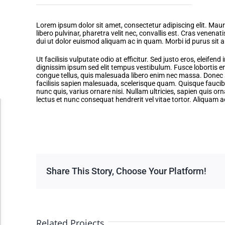
Yose
Lorem ipsum dolor sit amet, consectetur adipiscing elit. Maur
libero pulvinar, pharetra velit nec, convallis est. Cras venena
dui ut dolor euismod aliquam ac in quam. Morbi id purus sit am
Ut facilisis vulputate odio at efficitur. Sed justo eros, eleifen
dignissim ipsum sed elit tempus vestibulum. Fusce lobortis en
congue tellus, quis malesuada libero enim nec massa. Donec sit
facilisis sapien malesuada, scelerisque quam. Quisque faucib
nunc quis, varius ornare nisi. Nullam ultricies, sapien quis orn
lectus et nunc consequat hendrerit vel vitae tortor. Aliquam 
Accessibility Adjustments
Dark Contrast
Share This Story, Choose Your Platform!
High Contrast
Monochrome
Related Projects