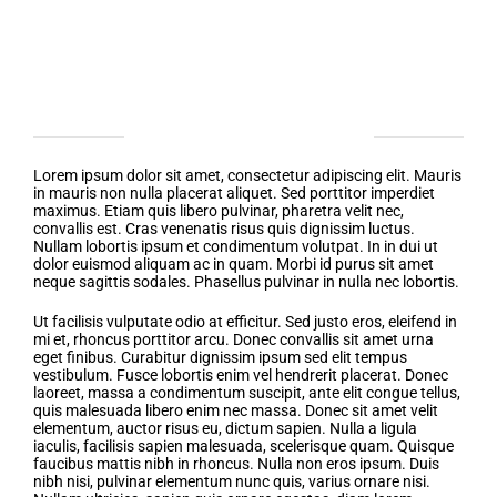
Project Description
The Dance Shoppe
Lorem ipsum dolor sit amet, consectetur adipiscing elit. Mauris
in mauris non nulla placerat aliquet. Sed porttitor imperdiet
maximus. Etiam quis libero pulvinar, pharetra velit nec,
convallis est. Cras venenatis risus quis dignissim luctus.
Nullam lobortis ipsum et condimentum volutpat. In in dui ut
dolor euismod aliquam ac in quam. Morbi id purus sit amet
neque sagittis sodales. Phasellus pulvinar in nulla nec lobortis.
Ut facilisis vulputate odio at efficitur. Sed justo eros, eleifend in
mi et, rhoncus porttitor arcu. Donec convallis sit amet urna
eget finibus. Curabitur dignissim ipsum sed elit tempus
vestibulum. Fusce lobortis enim vel hendrerit placerat. Donec
laoreet, massa a condimentum suscipit, ante elit congue tellus,
quis malesuada libero enim nec massa. Donec sit amet velit
elementum, auctor risus eu, dictum sapien. Nulla a ligula
iaculis, facilisis sapien malesuada, scelerisque quam. Quisque
faucibus mattis nibh in rhoncus. Nulla non eros ipsum. Duis
nibh nisi, pulvinar elementum nunc quis, varius ornare nisi.