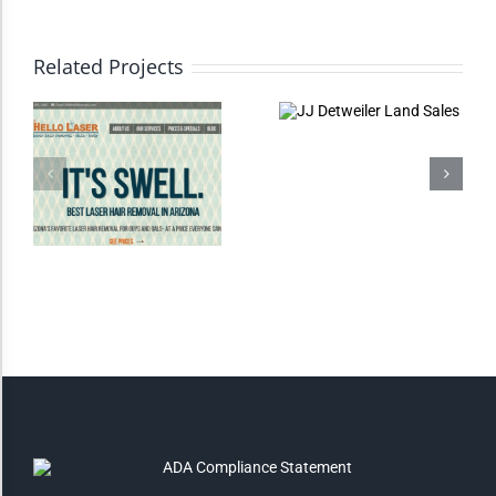
High Contrast
Related Projects
Monochrome
Invert Colors
Saturate
Highlight Links
Remove Images
Big Mouse Cursor