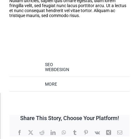
Nullam ultricies, sapien quis ornare egestas, diam lorem
fringilla velit, sed feugiat nunc lacus porttitor arcu. Ut a lectus
et nunc consequat hendrerit vel vitae tortor. Aliquam ac
tristique mauris, sed commodo risus.
Project Details
Skills Needed:
SEO
WEBDESIGN
Categories:
MORE
Accessibility Adjustments
Share This Story, Choose Your Platform!
Dark Contrast
Facebook
X
Reddit
LinkedIn
WhatsApp
Tumblr
Pinterest
Vk
Xing
Email